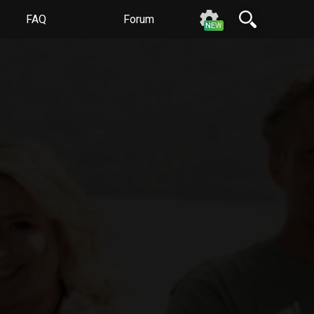
FAQ
Forum
N
E
W