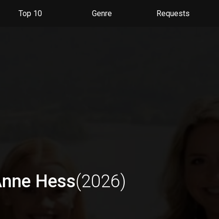
Du kannst deine Einstellungen jederzeit wiederurfen, Serien
entfernen oder neue hinzufügen.
Top 10
Genre
Requests
Alles klar
Jetzt nicht
Anne Hess
(2026)