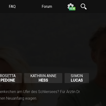
FAQ
Forum
N
E
W
ROSETTA
KATHRIN ANNE
SIMON
PEDONE
HESS
LUCAS
nkirchen am Ufer des Schliersees? Für Ärztin Dr.
 einen Neuanfang wagen.