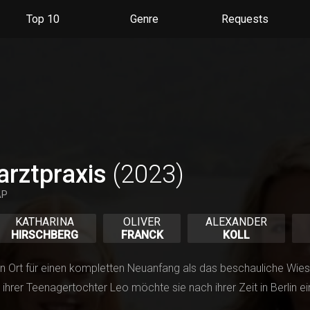
Du kannst deine Einstellungen jederzeit wiederurfen, Serien
entfernen oder neue hinzufügen.
Top 10
Genre
Requests
Alles klar
Jetzt nicht
arztpraxis
(2023)
AP
KATHARINA
OLIVER
ALEXANDER
HIRSCHBERG
FRANCK
KOLL
n Ort für einen kompletten Neuanfang als das beschauliche Wiese
t ihrer Teenagertochter Leo möchte sie nach ihrer Zeit in Berlin