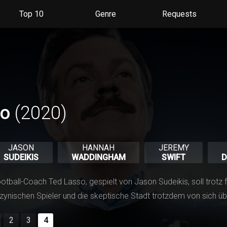
Du kannst deine Einstellungen jederzeit wiederurfen, Serien
entfernen oder neue hinzufügen.
Top 10
Genre
Requests
Alles klar
Jetzt nicht
so
(2020)
JASON
HANNAH
JEREMY
SUDEIKIS
WADDINGHAM
SWIFT
D
tball-Coach Ted Lasso, gespielt von Jason Sudeikis, soll trotz 
ie zynischen Spieler und die skeptische Stadt trotzdem von sich
2
3
4