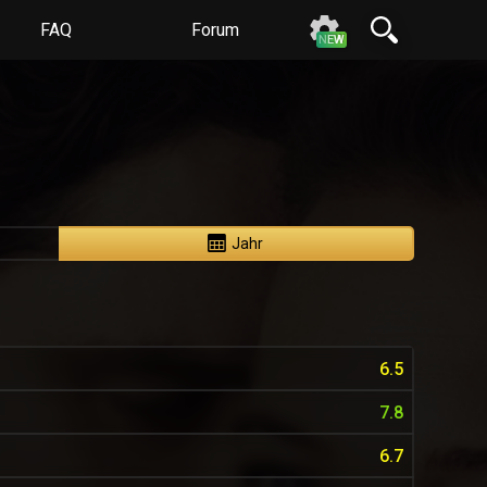
FAQ
Forum
N
E
W
Jahr
6.5
7.8
6.7