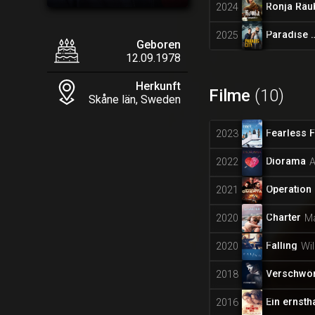
Ronja Räu
2024
Paradis
2025
Geboren
12.09.1978
Herkunft
Filme
(10)
Skåne län, Sweden
Fearless F
2023
Diorama
2022
Operation
2021
Charter
2020
Ma
Falling
2020
Wil
Verschwö
2018
Ein ernsth
2016