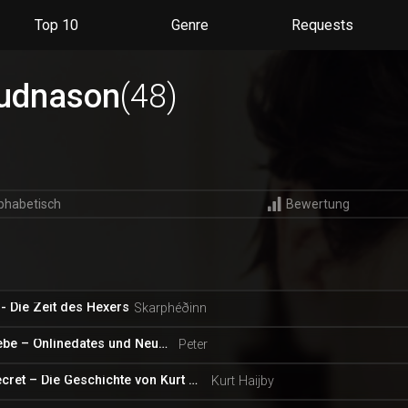
Du kannst deine Einstellungen jederzeit wiederurfen, Serien
entfernen oder neue hinzufügen.
Top 10
Genre
Requests
Alles klar
Jetzt nicht
Gudnason
(48)
phabetisch
Bewertung
- Die Zeit des Hexers
Skarphéðinn
Einfach Liebe – Onlinedates und Neuanfänge
Peter
A Royal Secret – Die Geschichte von Kurt Haijby
Kurt Haijby