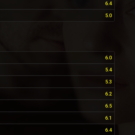
6.4
5.0
6.0
5.4
5.3
6.2
6.5
6.1
6.4