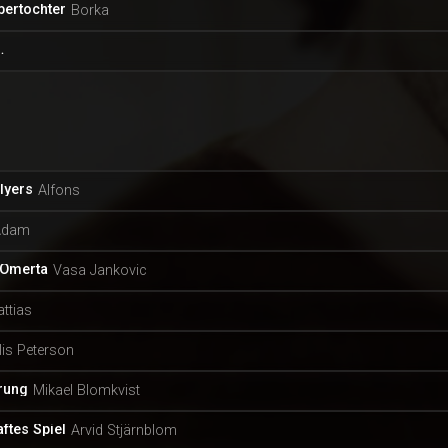
bertochter
Borka
e City
lyers
Alfons
Adam
 Omerta
Vasa Jankovic
ttias
lis Peterson
rung
Mikael Blomkvist
aftes Spiel
Arvid Stjärnblom