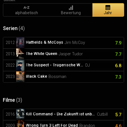
Sortiert
alphabetisch
Bewertung
Jahr
Serien
(4)
Hatfields & McCoys
2012
Jim McCoy
7.9
The White Queen
2013
Jasper Tudor
7.7
The Suspect - Trügerische Wahrheit
2022
DJ
6.8
Black Cake
2023
Bossman
7.3
Filme
(3)
Kill Command - Die Zukunft ist unbesiegbar
2016
Cutbill
5.7
Wrong Turn 3 Left For Dead
2009
Brandon
4.6