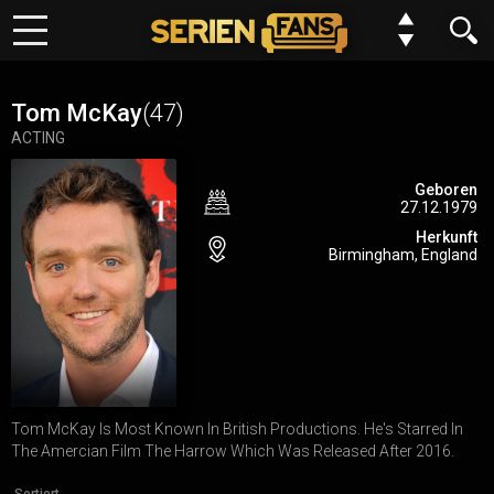
Keine Folge mehr verpassen?
Meine Serien
Kein Problem wir benachrichtigen dich gern. Alles was du dafür
Tom McKay
(47)
tun musst, ist deinem Browser einmalig die Erlaubnis erteilen,
ACTING
Top 10
dass wir dir Benachrichtungen schicken dürfen.
Geboren
27.12.1979
Genre
Du kannst deine Einstellungen jederzeit wiederurfen, Serien
Herkunft
entfernen oder neue hinzufügen.
Birmingham, England
Requests
Alles klar
Jetzt nicht
FAQ
Forum
Tom McKay Is Most Known In British Productions. He's Starred In
N
E
W
The Amercian Film The Harrow Which Was Released After 2016.
Einstellungen