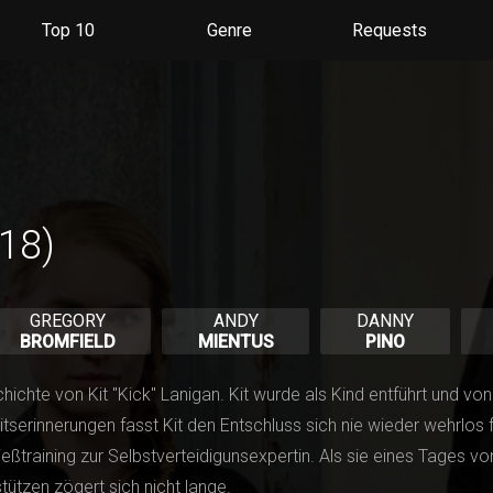
Du kannst deine Einstellungen jederzeit wiederurfen, Serien
entfernen oder neue hinzufügen.
Top 10
Genre
Requests
Alles klar
Jetzt nicht
18)
GREGORY
ANDY
DANNY
BROMFIELD
MIENTUS
PINO
hichte von Kit "Kick" Lanigan. Kit wurde als Kind entführt und v
tserinnerungen fasst Kit den Entschluss sich nie wieder wehrlos 
ßtraining zur Selbstverteidigunsexpertin. Als sie eines Tages v
tützen zögert sich nicht lange.