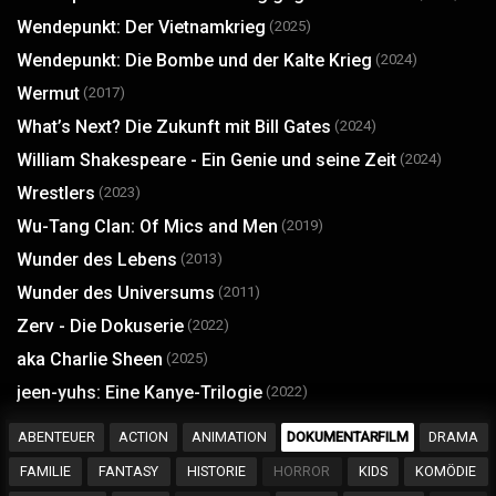
Wendepunkt: Der Vietnamkrieg
(2025)
Wendepunkt: Die Bombe und der Kalte Krieg
(2024)
Wermut
(2017)
What’s Next? Die Zukunft mit Bill Gates
(2024)
William Shakespeare - Ein Genie und seine Zeit
(2024)
Wrestlers
(2023)
Wu-Tang Clan: Of Mics and Men
(2019)
Wunder des Lebens
(2013)
Wunder des Universums
(2011)
Zerv - Die Dokuserie
(2022)
aka Charlie Sheen
(2025)
jeen-yuhs: Eine Kanye-Trilogie
(2022)
ABENTEUER
ACTION
ANIMATION
DOKUMENTARFILM
DRAMA
FAMILIE
FANTASY
HISTORIE
HORROR
KIDS
KOMÖDIE