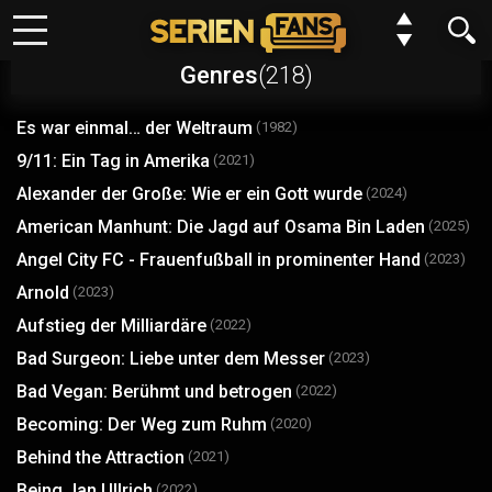
Keine Folge mehr verpassen?
Genres
(218)
Meine Serien
Kein Problem wir benachrichtigen dich gern. Alles was du dafür
Es war einmal… der Weltraum
(1982)
tun musst, ist deinem Browser einmalig die Erlaubnis erteilen,
Top 10
9/​11: Ein Tag in Amerika
(2021)
dass wir dir Benachrichtungen schicken dürfen.
Alexander der Große: Wie er ein Gott wurde
(2024)
Genre
Du kannst deine Einstellungen jederzeit wiederurfen, Serien
American Manhunt: Die Jagd auf Osama Bin Laden
(2025)
entfernen oder neue hinzufügen.
Angel City FC - Frauenfußball in prominenter Hand
(2023)
Requests
Arnold
(2023)
Aufstieg der Milliardäre
(2022)
Alles klar
Jetzt nicht
FAQ
Bad Surgeon: Liebe unter dem Messer
(2023)
Bad Vegan: Berühmt und betrogen
Forum
(2022)
Becoming: Der Weg zum Ruhm
(2020)
N
E
W
Einstellungen
Behind the Attraction
(2021)
Being Jan Ullrich
(2022)