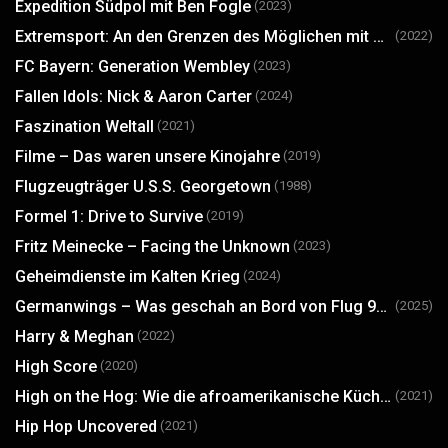
Expedition Südpol mit Ben Fogle
(2023)
Extremsport: An den Grenzen des Möglichen mit Jimmy Chin
(2022)
FC Bayern: Generation Wembley
(2023)
Fallen Idols: Nick & Aaron Carter
(2024)
Faszination Weltall
(2021)
Filme – Das waren unsere Kinojahre
(2019)
Flugzeugträger U.S.S. Georgetown
(1988)
Formel 1: Drive to Survive
(2019)
Fritz Meinecke – Facing the Unknown
(2023)
Geheimdienste im Kalten Krieg
(2024)
Germanwings – Was geschah an Bord von Flug 9525?
(2025)
Harry & Meghan
(2022)
High Score
(2020)
High on the Hog: Wie die afroamerikanische Küche Amerika veränderte
(2021)
Hip Hop Uncovered
(2021)